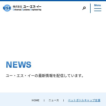
Menu
HOME
Charlotte
社歌
Salesforce
COMPANY
USEについて
SERVICE
N
E
W
S
事業について
RECRUIT
ユ
ー
・
エ
ス
・
イ
ー
の
最
新
情
報
を
配
信
し
て
い
ま
す
。
採用について
NEWS
お知らせ
HOME
ニュース
ペットボトルキャップ支援