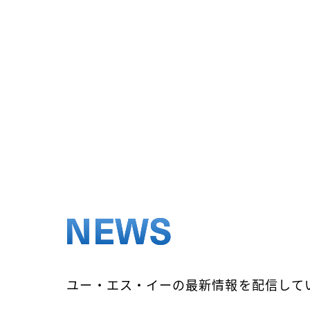
Search
会社概要
Charlotte
社歌
N
E
W
S
ユ
ー
・
エ
ス
・
イ
ー
の
最
新
情
報
を
配
信
し
て