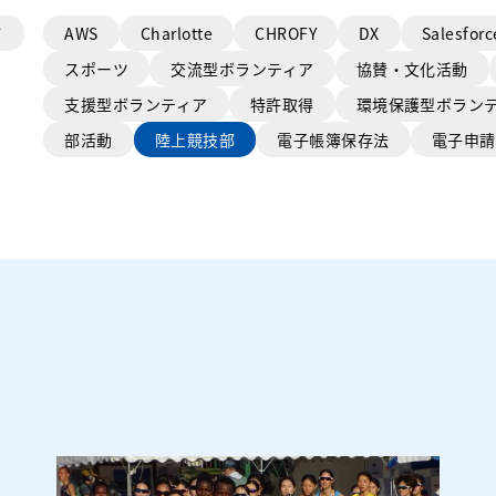
て
AWS
Charlotte
CHROFY
DX
Salesforc
スポーツ
交流型ボランティア
協賛・文化活動
支援型ボランティア
特許取得
環境保護型ボラン
部活動
陸上競技部
電子帳簿保存法
電子申請